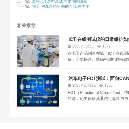
上一篇:
影响ICT选型及成本评估的因素
下一篇:
提升 PCBA 植针率的全流程优化
相关推荐
ICT 在线测试仪的日常维护
2025年7月2日
1579
在电子产品制造领域，ICT 在线
备，它能快速、准确检测电路板故
而，作为精密仪器，唯有做好日常
能。接下来，将从清洁、硬件、软件
测试仪的日常维护...
汽车电子FCT测试：面向CAN
2025年8月28日
1250
FCT（Functional Circuit
功能，还要保证其通信可靠性与协议一
试中，核心目标包括： PTI-300 
验开发的自动化测试平台，具有以