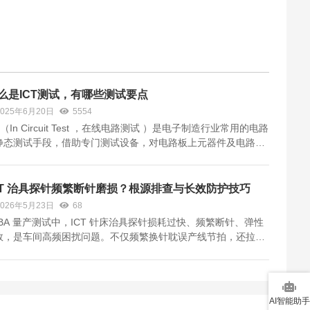
么是ICT测试，有哪些测试要点
2025年6月20日
5554
T（In Circuit Test ，在线电路测试 ）是电子制造行业常用的电路
静态测试手段，借助专门测试设备，对电路板上元器件及电路连
进行检测 ，具体介绍和测试要点如下： 一、ICT测试介绍定义：
用测试机、测试治具（如针床 ），接触电路板测试点，施加电
信号等...
CT 治具探针频繁断针磨损？根源排查与长效防护技巧
2026年5月23日
68
CBA 量产测试中，ICT 针床治具探针损耗过快、频繁断针、弹性
效，是车间高频困扰问题。不仅频繁换针耽误产线节拍，还拉高
材成本，异常探针更易引发误测、漏测不良品流出。结合 PTI 派
多年现场服务与治具研发经验，拆解损耗诱因，给出可直接落地
查与防护方...
AI智能助手