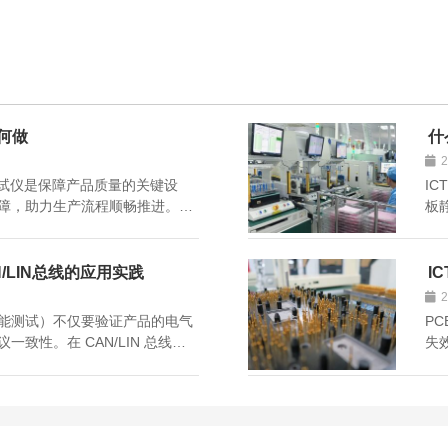
如何做
什
测试仪是保障产品质量的关键设
IC
障，助力生产流程顺畅推进。然
板
维护，才能让它始终保持最佳性
接
等多方面，详细拆解 ICT 在线
利
压、
/LIN总线的应用实践
I
 Test，功能测试）不仅要验证产品的电气
P
致性。在 CAN/LIN 总线测
失
是 PTI 派捷基于多年测量与测试经
耗
下特点：
捷
的排