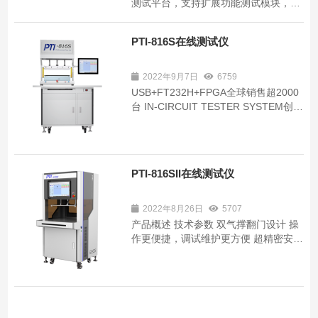
测试平台，支持扩展功能测试模块，音
频测试、LED检测电压量测、通讯测
试、IC烧录... PTI-818SII FCT功能测试
PTI-816S在线测试仪
主控内外兼修 / 方寸有度 全新一代功能
测试主控通用测试平台，兼容离线ICT
设备，全自动在线测试工站 ...
2022年9月7日
6759
USB+FT232H+FPGA全球销售超2000
台 IN-CIRCUIT TESTER SYSTEM创新
/ 科技 友好的操作界面，操作方便，兼
容性高功能强大，编辑简单的程序编辑
界面 四线测试 高压侦测 USB通讯 MES
对接 专利板卡 分体结构 全面稳定的测
PTI-816SII在线测试仪
试平台TECHNICAL PRECIPI...
2022年8月26日
5707
产品概述 技术参数 双气撑翻门设计 操
作更便捷，调试维护更方便 超精密安全
光栅 数十目安全光栅，确保操作安全
测试动态指示灯 同步显示测试过程及结
果 内嵌式插接面板 更合理的空间利用
先进技术 TESTJET空焊测试...