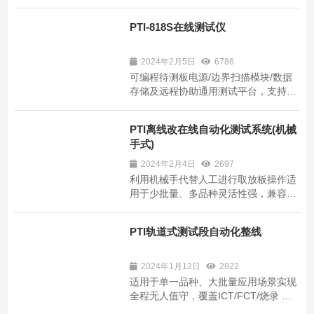
量模式、电容测量模式、电感测量模
式、二极管测量模块以及快速开短路测
PTI-818S在线测试仪
试模式。 多通道电压采集模块——256
个通道点间进行快速电压测量，测量点
位完全由上位机控制，无需过多接线...
2024年2月5日
6786
可编程待测板电源/边界扫描模块/数据
存储及远程协助通用测试平台，支持扩
展功能测试模块，音频测试、LED检测
电压量测、通讯测试、IC烧录... 产品概
PTI离线改在线自动化测试系统(机械
述 技术参数 ICT+上电功能测试模块增
手式)
加50%测试效率提升30% 多组可编程电
压源电阻分辨率精确到5mΩ ...
2024年2月4日
2697
利用机械手代替人工进行取放板操作适
用于少批量、多品种灵活性强，兼容离
线设备 场景对比说明机械手自动化对比
传统离线方案 一离线改在线自动化案例
PTI轨道式测试段自动化整线
正视图 一离线改在线自动化案例俯视图
方案中有测试机8台，机械手3台，待测
品2种，传统离线方...
2024年1月12日
2822
适用于单一品种、大批量应用场景实现
全程无人值守，覆盖ICT/FCT/烧录 定
制化、高效能、低成本 通用测试平台