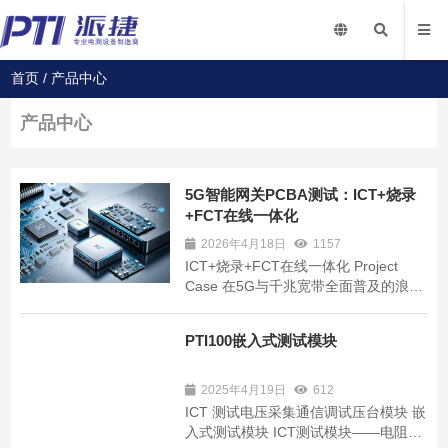
首页
/
产品中心
产品中心
5G智能网关PCBA测试：ICT+烧录
+FCT在线一体化
2026年4月18日
1157
ICT+烧录+FCT在线一体化 Project
Case 在5G与千兆宽带全面普及的浪潮
下，智能网关、光猫、5G小基站等通信
终端迎来爆发式增长。高集成、多电
PTI100嵌入式测试模块
源、强射频的网关母板，正成为电子制
造产线的质量与效率双卡点——传统
ICT、烧录、FCT三段式分立测试，工
2025年4月19日
612
序割裂、芯片烧录风险...
ICT 测试电压采集通信调试压台模块 嵌
入式测试模块 ICT测试模块——电阻测