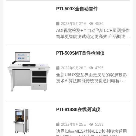
+标准测试主控+可定制化应用场景 软
PTI-500X全自动首件
硬件自主研发，核心部件采用国际一线
品牌 工业互联接口，助力数字化工厂转
型升级 多重安全系统 Triple safety ...
2023年5月27日
4586
AOI视觉检测+全自动飞针LCR量测操作
简单更智能测试稳定更高效 产品概述
技术参数 一台面向汽车电子，航天军工
的产品 全面覆盖漏件、错件、封装大
PTI-500SMT首件检测仪
小、精度误差范围、IC极性正反向、IC
字符识别检测及电阻、电容、电感的量
测，采用全新AI智能深度学习...
2022年9月28日
4795
全新UI/UX交互界面更灵活的双屏投影
技术AI算法赋能传统视觉通用电桥+自
有硬件 产品概述 技术参数 超强性能极
致体验 专业高清面阵CMOS扫描仪，支
持更大PCBA尺寸。兼容行业通用电桥
及PTI自有硬件，给降低成本多一种选
PTI-818SII在线测试仪
择。 AI 洞见未来
2022年9月25日
5183
边界扫描/MES对接/LED检测模块通用