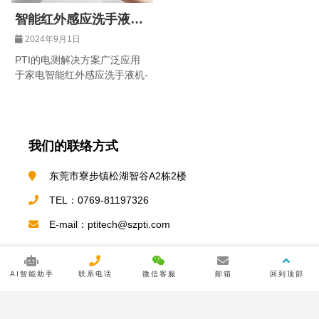
著。
智能红外感应洗手液机-
皂液器主控板功能测试
2024年9月1日
PTI的电测解决方案广泛应用
于家电智能红外感应洗手液机-
皂液器主控板领域，通过给
PCBA上电，完成产品含电
流、电压、烧录、LED颜色亮
度、SPI通讯等功能测试
我们的联络方式
东莞市寮步镇松湖智谷A2栋2楼
TEL：0769-81197326
E-mail：ptitech@szpti.com
AI智能助手
联系电话
微信客服
邮箱
回到顶部
从这里关注我们