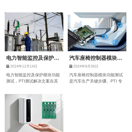
电力智能监控及保护模
汽车座椅控制器模块功
块功能测试
能测试
2024年12月14日
2024年9月30日
电力智能监控及保护模块功能
汽车座椅控制器模块功能测试
测试，PTI测试解决文案在其
是汽车生产关键步骤。PTI 专
中的应用与作用，深入剖析相
注测试设备制造 20 年，其专
关测试流程、要点及意义，助
业设备可精准检测座椅控制器
力提升电力系统的稳定性与安
模块功能，涵盖调节、加热通
全性。
风、按摩及安全保护等功能，
模拟多场景工况确保稳定运
行，为驾乘者打造舒适安全体
验，助力车企提升产品质量，
于汽车电子测试领域声誉卓