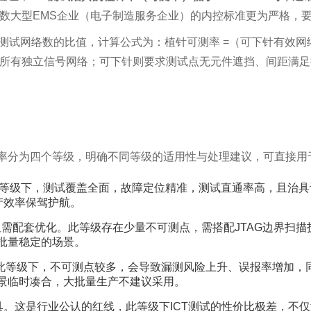
而多数大型EMS企业（电子制造服务企业）的内控标准更为严格，要
试网络数的比值，计算公式为：植针可测率 =（可下针有效网络数 
的所有独立信号网络；可下针则要求测试点无元件遮挡、间距满
率分为四个等级，明确不同等级的适用性与处理建议，可直接用
此等级下，测试覆盖全面，故障定位精准，测试直通率高，且治
产效率保驾护航。
但需配套优化。此等级存在少量不可测点，需搭配JTAG边界扫
批量稳定的场景。
此等级下，不可测点较多，会导致漏测风险上升、误报率增加，
景临时凑合，大批量生产不建议采用。
治具。这是行业公认的红线，此等级下ICT测试的性价比极差，不