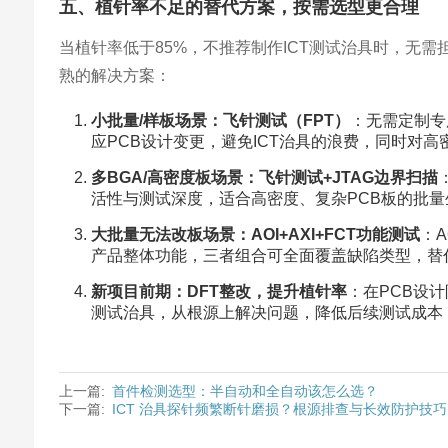
五、植针率不足的替代方案，按需选型更合理
当植针率低于85%，不推荐制作ICT测试治具时，无
熟的解决方案：
小批量/样板场景：飞针测试（FPT）
：无需定制专
应PCB设计变更，避免ICT治具的浪费，同时对高
多BGA/高密度板场景：飞针测试+JTAG边界扫描
活性与测试深度，适合高密度、复杂PCB板的批量
大批量无法改板场景：AOI+AXI+FCT功能测试
：
产品整体功能，三者组合可全面覆盖缺陷类型，替代
新项目前期：DFT整改，提升植针率
：在PCB设
测试治具，从根源上解决问题，降低后续测试成本
上一篇:
首件检测选型：半自动和全自动该怎么选？
下一篇:
ICT 治具探针频繁断针磨损？根源排查与长效防护技巧