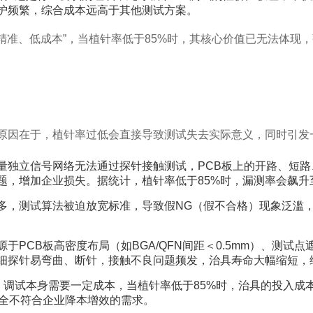
护频繁，综合成本远高于其他测试方案。
、精准、低成本”，当植针率低于85%时，其核心价值已无法体
心原因在于，植针率过低会直接导致测试失去实际意义，同时引发
量独立信号网络无法通过探针接触测试，PCB板上的开路、短
题，增加企业损失。据统计，植针率低于85%时，漏测率会飙升
多，测试算法被迫放宽标准，导致假NG（假不合格）现象泛滥
源于PCB板高密度布局（如BGA/QFN间距＜0.5mm）、测
细探针易弯曲、断针，接触不良问题频发，治具寿命大幅缩短，
作、调试本身需要一定成本，当植针率低于85%时，治具的投入
，完全不符合企业降本增效的需求。