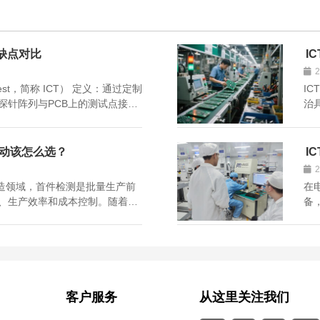
优缺点对比
I
Test，简称 ICT） 定义：通过定制
IC
探针阵列与PCB上的测试点接
治
全面测试。 优点： 测试效率高
 长期成本低（批量场景） 缺
动该怎么选？
I
制造领域，首件检测是批量生产前
在
、生产效率和成本控制。随着智
备
为半自动和全自动两种类型，很
而
到底哪种更适合自己？本文从核
能
测试
客户服务
从这里关注我们