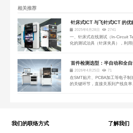
相关推荐
针床式ICT 与飞针式ICT 的
2025年6月28日
2741
一、针床式在线测试（In-Circuit 
化的测试治具（针床夹具），利用
触，实现电路连通性、元件参数等
测试精度与可靠性高 自动化程度高
点： 治具成本...
首件检测选型：半自动和全自
2026年4月25日
71
在SMT贴片、PCBA加工等电子
的关键环节，直接关系到产线良率
能制造升级，首件检测设备主要分
多企业在选型时容易陷入困惑——
心特点、适用场景出发...
我们的联络方式
了解我们