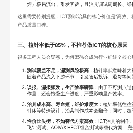
焊）极易流出，引发客诉，且治具调试周期长、维
这里需要特别提醒：ICT测试治具的核心价值是“高效
产品质量口碑。
三、植针率低于85%，不推荐做ICT的核心原因
很多工程人员会疑惑，为何85%会成为行业红线？核
测试覆盖不足，漏测风险极高
：植针率低意味着大
随着产品流入下游环节，引发售后投诉、退货等问
误报、漏报频发，生产效率骤降
：由于不可测点过
作量，还会拖慢生产进度，严重影响量产效率。
治具成本高、寿命短，维护难度大
：植针率低往往
针床等特殊设计，治具制作成本会翻倍；同时，超
性价比失衡，不如替代方案高效
：ICT治具的制
飞针测试、AOI/AXI+FCT组合测试等替代方案