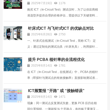
2025年7月19日
1176
购买 ICT（In-Circuit Test）测试仪时，为了让供应商精
准选型并提供合理的价格评估，需提供以下关键资料，
这些信息直接关联测试仪的功能、配置、性能及适配
性： 一、测试对象（PCBA）的基础信息1. PCBA 的类
针床式ICT 与飞针式ICT 的优缺点对比
型与应用场景 说明 PCBA 的用途（如消费电子、汽车
2025年6月28日
2750
电子、工...
一、针床式在线测试（In-Circuit Test，简称 ICT） 定
义：通过定制化的测试治具（针床夹具），利用探针阵
列与PCB上的测试点接触，实现电路连通性、元件参数
等全面测试。 优点： 测试效率高 测试精度与可靠性高
提升 PCBA 植针率的全流程优化
自动化程度高 长期成本低（批量场景） 缺点： 治具成
2025年8月14日
1781
本...
在 ICT（In-Circuit Test，在线测试）中，PCBA 的植针
率（即探针与测试点的有效接触率）直接影响测试准确
性和效率。提升植针率需从设计优化、探针管理、治具
维护、PCBA 质量控制等多维度入手，具体措施如下：
ICT频繁报 “开路” 或 “接触错误”
测试点的设计是提升植针率的基础，需从源头避免接触
2025年8月14日
1471
障碍...
现象：同一测试点反复测试失败，更换 PCB 后仍在相
同位置报错。一测就报 N 个开路点，有的板子重测又好