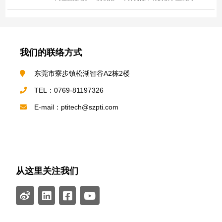
了。 板面问题 治具/探针问题 测试方法/电气设置 环境
与流程 清洁/更换周期没管控，针头与板面都“越测越脏”
快速定位（10 分钟内的排查路径） 重测对比：同一块
板...
我们的联络方式
东莞市寮步镇松湖智谷A2栋2楼
TEL：0769-81197326
E-mail：ptitech@szpti.com
从这里关注我们