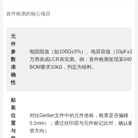
首件检测的核心项目
元
件
参
电阻阻值（如100Ω±5%）、电容容值（10μF±1
数
万用表或LCR表实测。例：首件检测发现某0402
准
BOM要求10kΩ，判定为错料。
确
性
贴
装
位
对比Gerber文件中的元件坐标，检查是否偏移（如
置
0.1mm）；通过丝印层与元件标记比对，确认极
与
管方向）