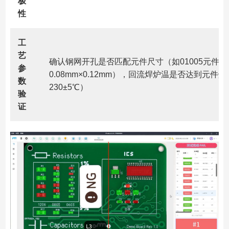
极
性
工
艺
确认钢网开孔是否匹配元件尺寸（如01005元件
参
0.08mm×0.12mm），回流焊炉温是否达到元
数
230±5℃）
验
证