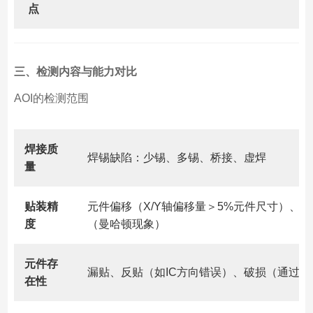
点
三、检测内容与能力对比
AOI的检测范围
焊接质
焊锡缺陷：少锡、多锡、桥接、虚焊
量
贴装精
元件偏移（X/Y轴偏移量＞5%元件尺寸）、旋
度
（曼哈顿现象）
元件存
漏贴、反贴（如IC方向错误）、破损（通过
在性