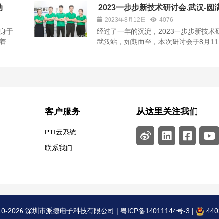
I的参
照样可以玩得很嗨 何况还有行政小姐姐 
动
2023一步步新技术研讨会.武汉-圆
办公
备的各式美食 六月的结束 标志着2021
2023年8月12日
4076
.
半 时光总是在不知不觉中 匆匆流逝...
身于
经过了一年的沉淀，2023一步步新技术
着刚
武汉站，如期而至，本次研讨会于8月1
好的
汉光谷万豪酒店顺利举办。近年来，武
幕。
进实施工业企业智能化改造专项行动计
开始
企业智能化改造和数字化转型，武汉制
发生着翻天覆地的变化。 基于这样的大环境
客户服务
从这里关注我们
PTI云系统
联系我们
10-2026 深圳市派捷电子科技有限公司 |
粤ICP备14011144号-3
|
440