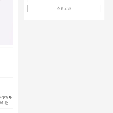
查看全部
不便置身
球 抢凳
强的游戏