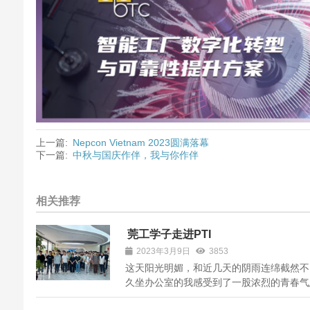
上一篇:
Nepcon Vietnam 2023圆满落幕
下一篇:
中秋与国庆作伴，我与你作伴
相关推荐
莞工学子走进PTI
2023年3月9日
3853
这天阳光明媚，和近几天的阴雨连绵截然不
久坐办公室的我感受到了一股浓烈的青春气
来自东莞理工的三十多名应届毕业生，在两