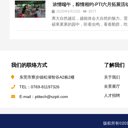
业指导老师的带领下走进PTI。大家沿着PT
浓情端午，粽情相约-PTI六月拓展活
观路线，在专人的带领讲解下对PTI的综合
2020年6月23日
3077
区，休闲阅读区，文化长廊，产品展厅及装..
离大自然越近，越能体会大自然的魅力。置
硕果累累的园中，听着虫鸣，看着鹅群，吃
刚摘下了果实，一切都是那美好。就在这美
氛围中，PTI六月暨端午拓展活动拉开了序
等待采购小分队的同时，驻守现场的同事们
有组织的劈柴、生火、刷锅，不管菜到没...
我们的联络方式
了解我们
东莞市寮步镇松湖智谷A2栋2楼
关于我们
全景展厅
TEL：0769-81197326
人才招聘
E-mail：ptitech@szpti.com
版权所有©20