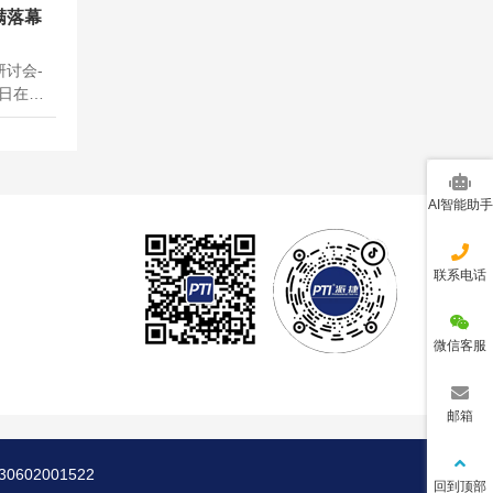
精心准
满落幕
年已经过
研讨会-
1日在武
汉持续推
划，加快
造业正在
...
AI智能助手
联系电话
微信客服
邮箱
30602001522
回到顶部