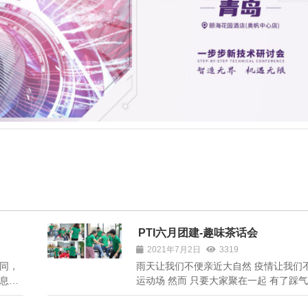
PTI六月团建-趣味茶话会
2021年7月2日
3319
同，
雨天让我们不便亲近大自然 疫情让我们
息。
运动场 然而 只要大家聚在一起 有了踩气
位就
子 萝卜蹲 挤眉弄眼 这一系列互动性极