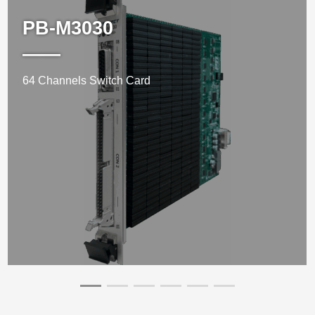
PB-M3030
——
64 Channels Switch Card