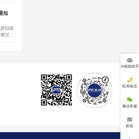
深耕技
业赋能客
假通知
，行稳致
...
此辞旧迎
户度过一
定节假日
子现将
时间安排
...
AI智能助手
联系电话
微信客服
邮箱