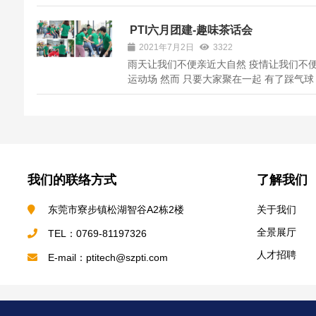
要负责机器出厂前的组装、调试和清洁等工
2010年进入公司到现在已经有将近十年。
PTI六月团建-趣味茶话会
今年已经48岁，作为PTI*年长的员工，大
2021年7月2日
3322
欢叫他桥哥。 就是这样一位元老级的人物..
雨天让我们不便亲近大自然 疫情让我们不
运动场 然而 只要大家聚在一起 有了踩气球
子 萝卜蹲 挤眉弄眼 这一系列互动性极强的
照样可以玩得很嗨 何况还有行政小姐姐 精
备的各式美食 六月的结束 标志着2021年
半 时光总是在不知不觉中 匆匆流逝...
我们的联络方式
了解我们
东莞市寮步镇松湖智谷A2栋2楼
关于我们
全景展厅
TEL：0769-81197326
人才招聘
E-mail：ptitech@szpti.com