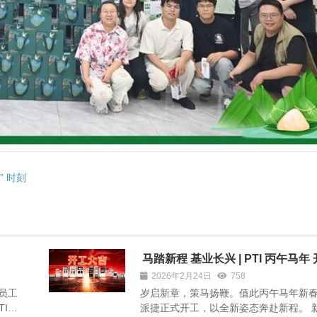
” 时刻
马踏新程 基业长兴 | PTI 丙午马年
吉
2026年2月24日
758
员工
岁启新章，策马扬鞭。值此丙午马年新春，
TI主
派捷正式开工，以全新姿态奔赴新程。 