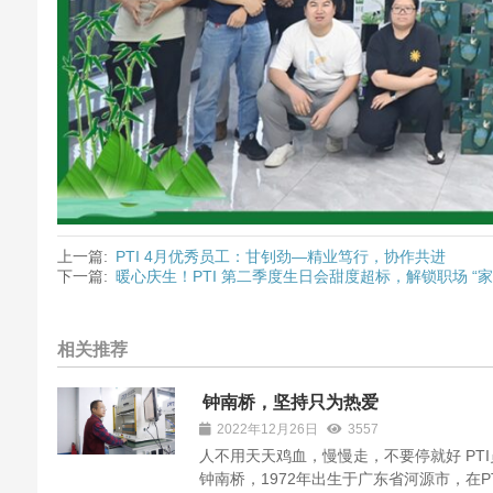
上一篇:
PTI 4月优秀员工：甘钊劲—精业笃行，协作共进
下一篇:
暖心庆生！PTI 第二季度生日会甜度超标，解锁职场 “家
相关推荐
钟南桥，坚持只为热爱
2022年12月26日
3557
人不用天天鸡血，慢慢走，不要停就好 PTI
钟南桥，1972年出生于广东省河源市，在P