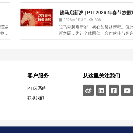
作。
景，初心如磐。新的一年，我们将继续
钟南桥
术、精进品质，以创新驱动发展，以专
骏马启新岁 | PTI 2026 年春节放
家都喜
户，携手合作伙伴共拓新局。 马踏新程
2026年2月3日
806
.
远；同心聚力，基业长兴。祝愿全体同仁与
便置身
骏马奔腾启新岁，初心如磐赴新程。值
 抢凳
新之际，为让全体同仁、合作伙伴与客
游戏
个平安、祥和的春节假期，结合国家法
心准
安排及公司实际运营情况，PTI 派捷电
已经过
2026 年春节放假事宜通知如下： 放假
根据《国务院办公厅关于 2026 年部分节假
客户服务
从这里关注我们
PTI云系统
联系我们