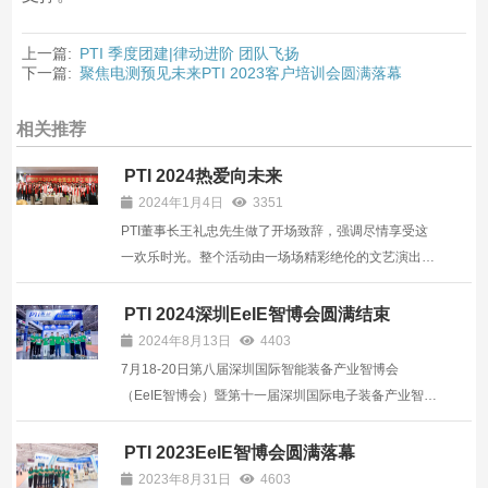
上一篇:
PTI 季度团建|律动进阶 团队飞扬
下一篇:
聚焦电测预见未来PTI 2023客户培训会圆满落幕
相关推荐
PTI 2024热爱向未来
2024年1月4日
3351
PTI董事长王礼忠先生做了开场致辞，强调尽情享受这
一欢乐时光。整个活动由一场场精彩绝伦的文艺演出拉
开帷幕。员工们精心准备的歌舞、小品、脱口秀等节
目，将气氛推向高潮。每个节目背后都是团队的默契合
PTI 2024深圳EeIE智博会圆满结束
作，展现出PTI大家庭的凝聚力和创造力。 ...
2024年8月13日
4403
7月18-20日第八届深圳国际智能装备产业智博会
（EeIE智博会）暨第十一届深圳国际电子装备产业智博
会在深圳宝安国际会展中心举行，本次展出面积40,000
平方米，展会有来自国内外1000余家知名展商集中展
PTI 2023EeIE智博会圆满落幕
示机器人、工控自动化及系统集成、SMT周边设备、激
2023年8月31日
4603