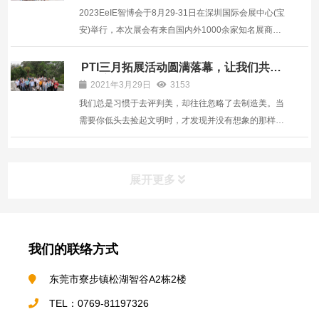
光、半导体设备、...
2023EeIE智博会于8月29-31日在深圳国际会展中心(宝
安)举行，本次展会有来自国内外1000余家知名展商集
中展示机器人、工控自动化及系统集成、SMT周边设
备、激光、半导体设备、工业互联网及人工智能装备。
PTI三月拓展活动圆满落幕，让我们共同
创造美好！
同时将继续采取线上+线下同步模式，打造全新的线上
2021年3月29日
3153
博览会平台，...
我们总是习惯于去评判美，却往往忽略了去制造美。当
需要你低头去捡起文明时，才发现并没有想象的那样容
易。PTI三月的拓展活动，选择了去东莞的旗峰山，进
行徒步加公益捡垃圾。在去之前同事们都在讨论，这样
的市民公园，会有垃圾吗？也在默默的问自己，当看到
展开更多
垃圾时，...
我们的联络方式
东莞市寮步镇松湖智谷A2栋2楼
TEL：0769-81197326