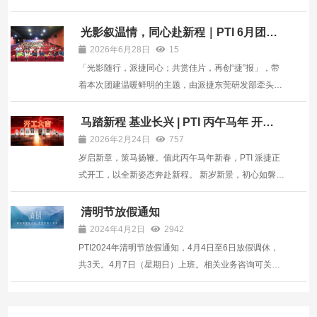
月23日晚，松湖智谷首届篮球友谊赛胜利闭幕。 6天、
16场比赛的激烈角逐，PTI所在的企业二队获得冠軍。
光影叙温情，同心赴新程｜PTI 6月团建
圆满落幕
本次篮球友谊赛自12月16日开赛，共吸引来自园区8支
2026年6月28日
15
企业代表队...
「光影随行，派捷同心；共赏佳片，再创“捷”报」，带
着本次团建温暖鲜明的主题，由派捷东莞研发部牵头策
划承办的二季度团建温情启幕。为让团建形式更丰富多
元，公司推行各部门轮流主办团建模式，本次由平日里
马踏新程 基业长兴 | PTI 丙午马年 开工
大吉
深耕技术、埋头攻坚项目的研发团队接过策划接力棒，
2026年2月24日
757
跳出常...
岁启新章，策马扬鞭。值此丙午马年新春，PTI 派捷正
式开工，以全新姿态奔赴新程。 新岁新景，初心如磐。
新的一年，我们将继续深耕技术、精进品质，以创新驱
动发展，以专业赋能客户，携手合作伙伴共拓新局。 马
清明节放假通知
踏新程，行稳致远；同心聚力，基业长兴。祝愿全体同
2024年4月2日
2942
仁与...
PTI2024年清明节放假通知，4月4日至6日放假调休，
共3天。4月7日（星期日）上班。相关业务咨询可关注
“PTI派捷”微信公众号，通过底部菜单“云系统”进行自助
查询。