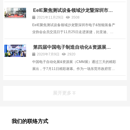
都新希望高新皇冠假日酒店，以《智能工厂数字化转型
与可靠性提升方案》为主题举办双场研讨会，来自成都
EeIE聚焦测试设备领域沙龙暨深圳市电
子&智能装备产业协会会员交流日-走进派
及西部地区的技术人士齐聚一堂，探讨电子信息产业在
2021年11月29日
3508
捷
后疫情...
EeIE聚焦测试设备领域沙龙暨深圳市电子&智能装备产
业协会会员交流日于11月25日走进派捷，比亚迪、美
的、航盛、兴禾、华成工控、路远智能、振华兴、正
实、节卡机器人等42位企业家及代表参与了本次活动。
第四届中国电子制造自动化&资源展
(CMM)精彩谢幕
会议开始由深圳市电子装备产业协会专职副会长、深圳
2020年7月9日
2920
市智能装...
中国电子自动化展&资源展（CMM展）通过三天的精彩
展出，于7月11日精彩谢幕。作为一场东莞市政府官网
公开打call的行业盛世，CMM展不仅仅是为参展企业提
供产品和品牌展示的专业平台，更是电子制造业技术、
趋势、问题交流和学习的平台。PTI推出的2000系
展开更多
ICT&FCT...
我们的联络方式