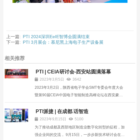
上一篇:
PTI 2024深圳EeIE智博会圆满结束
下一篇:
PTI 3月展会：慕尼黑上海电子生产设备展
相关推荐
PTI | CEIA研讨会-西安站圆满落幕
2023年3月5日
3642
2023年3月2日，陕西省电子学会SMT专委会年度大会
暨第90届CEIA中国电子智能制造高峰论坛在西安豪享
来温德姆至.尊酒店隆重举行。 早上8点，酒店会议厅门
前的走道上各参展企业陆续抵达，开始整理各自的展品
PTI派捷 | 在成都.话智造
及宣传彩页，大家对这次西安的研讨会都充满期待，女
2023年9月15日
5100
士们大都化...
为了推动成都及西部地区制造业数字化转型的征程，加
强企业间的交流， 9月15日，一步步新技术研讨会在成