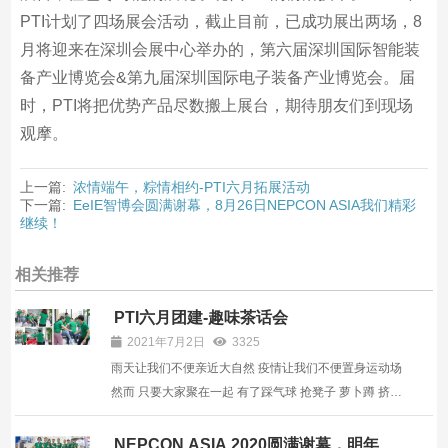
PTI计划了四场展会活动，截止目前，已成功展出两场，8
月将迎来在深圳会展中心举办的，第六届深圳国际智能装
备产业博览会&第九届深圳国际电子装备产业博览会。届
时，PTI将把优势产品尽数搬上展台，期待朋友们到现场
观摩。
上一篇:
浓情端午，粽情相约-PTI六月拓展活动
下一篇:
EeIE智博会圆满谢幕，8月26日NEPCON ASIA我们精彩
继续！
相关推荐
PTI六月团建-趣味茶话会
2021年7月2日
3325
雨天让我们不便亲近大自然 疫情让我们不便置身运动场
然而 只要大家聚在一起 有了踩气球 抢凳子 萝卜蹲 挤眉
弄眼 这一系列互动性极强的游戏 照样可以玩得很嗨 何
况还有行政小姐姐 精心准备的各式美食 六月的结束 标
NEPCON ASIA 2020圆满谢幕，明年再