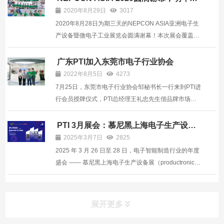
会！
志着2021年已经过半 时光总是在不知不觉中 匆匆流
2020年8月29日
3017
逝...
2020年8月28日为期三天的NEPCON ASIA亚洲电子生
产设备暨微电子工业展览会圆满谢幕！本次展会覆盖了
5G，汽车电子，消费电子，安防，工控，轨道交通，
工业互联网，新能源，自动化，医疗十大行业解决方
广东PTI加入东莞市电子行业协会
案。涉及表面贴装，焊接及点胶喷涂，测试测量，智能
2022年8月5日
4273
工厂及自动化技...
7月25日，东莞市电子行业协会邹秘书长一行来到PTI进
行会员授牌仪式，PTI总经理王礼忠先生偕品牌市场总
监向响进行了热情接待。19年初PTI生产运营总部落户
东莞寮步，并成立了广东派捷智能装备有限公司，本次
PTI 3月展会：慕尼黑上海电子生产设备
展
加入东莞市电子行业协会，也是为了更好的拓展业务，
2025年3月7日
2825
深入了解...
2025 年 3 月 26 日至 28 日，电子智能制造行业的年度
盛会 —— 慕尼黑上海电子生产设备展（productronica
China 2025）将在上海新国际博览中心盛大举行。PTI
公司作为行业内的重要参与者，将携前沿技术与创新产
品亮相，展位号为 E5 馆 5920，诚邀各界人士莅临交
展开更多
流。 ...