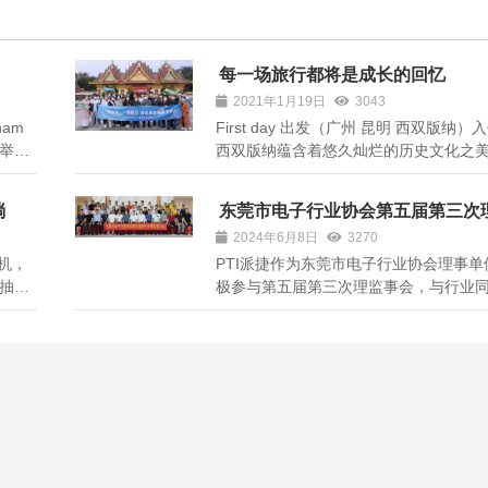
每一场旅行都将是成长的回忆
2021年1月19日
3043
nam
First day 出发（广州 昆明 西双版纳）
心举
西双版纳蕴含着悠久灿烂的历史文化之
关的
多年前，傣族的先民就在贝叶、锦纸上
应用于
多优美动人的神话传说、寓言故事、小
淌
东莞市电子行业协会第五届第三次
试及
等；800多年前，第一代傣王帕雅真统
会圆满举办！
2024年6月8日
3270
零
版纳雨林大地，建立起“黎明之城”景洪...
机，
PTI派捷作为东莞市电子行业协会理事单
抽号
极参与第五届第三次理监事会，与行业
揣期
电子行业未来发展大计。会议公布了财
片、
并展望了行业创新与技术升级趋势。PTI
。大
继续致力于产品研发与创新，推动电子
发展。