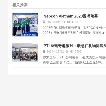
相关推荐
Nepcon Vietnam 2023圆满落幕
2023年9月8日
4765
2023年第15届越南电子展（NEPCON Viet
2023）于9月6日至8日在越南河内展览中
办。作为越南唯一的表面贴装技术及设备相
展会吸引了大批行业人士。 本次展涵盖了
PTI 圣诞奇趣派对：暖意在礼物间流
印刷电路板和半导体封装、生产、设计、测
2024年12月24日
2509
装配的原材料、设备、系统和服务；微电子
岁末之际，PTI 公司摇身一变成为欢乐制造
部...
奏响圣诞前奏！员工们踊跃献上圣诞好礼，
交换礼物环节更是惊喜连连，扫码抽号、怀
待走向兑换区，按摩锤、超长甘蔗、限量唱
黑咖普洱、护手霜等多样礼品带来阵阵欢呼
家郑重写下新年心愿贴于心愿墙，汇聚希...