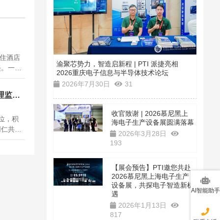
入住酒店
渝聚芯势力，智造启新程 | PTI 派捷亮相
美。一千
2026重庆电子信息与半导体技术论坛
写下了许
2026年7月30日
31
说、诗歌
理监事
一了西双
收官致谢 | 2026慕尼黑上
位，积
海电子生产设备展圆满落幕
同仁共商
2026年3月28日
务报告，
193
派捷将
行业繁荣
【展会预告】PTI邀您共赴
2026慕尼黑上海电子生产
设备展，共探电子智造新机
AI智能助手
遇
2026年1月13日
817