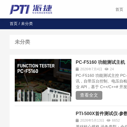
首页
首页
/
未分类
未分类
PC-F5160 功能测试主机
2026年7月4日
24
PC-F5160 功能测试主控 P
讯，自带压台控制、电压自检与
业 API，基于 C++/C++# 开发
查看全文
PTI-500X首件测试仪-参
2026年5月13日
6652
基础核心规格 设备类型：全自动（