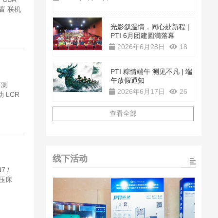
置 联机
光影叙温情，同心赴新程｜
PTI 6月团建圆满落幕
2026年6月28日
18
PTI 粽情端午 测见不凡 | 端
午放假通知
可测
2026年6月17日
26
 LCR
查看全部
线下活动
 /
手动压床