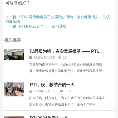
司越来越好！
上一篇:
PTI公司启动全员三公里跑步活动，激发健康活力，共筑
强健体魄
下一篇:
PTI派捷2024年五一放假通知
相关推荐
以品质为锚，夯实发展根基 —— PTI派
捷六期品质主题培训顺利收官
2026年5月30日
20
在激烈的市场竞争中，品质始终是企业稳健发展的底
盘。围绕持续提升全员质量意识、强化全过程品质管控
能力这一核心目标，PTI派捷自今年3月起，陆续组织开
展了六期品质主题专项培训。培训以更加贴近业务实际
PTI，娱、教结合的一天
的方式展开，覆盖广、节奏清、落点实，为企业高质量
2020年12月12日
3576
发展持续...
阳光温热、时光静好，为了在繁忙的工作时间里让员工
放松身心，在轻松的氛围下工作，提高工作效率，下午
茶作为一种员工福利存在并且是有益于健康的一种生活
方式，也是一种公司文化的体现。12月9日下午PTI的小