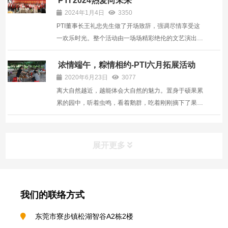
PTI 2024热爱向未来
伙伴们又迎来了向往的下午茶时间，瓜果飘香、茶水清
2024年1月4日
3350
甜可口...
PTI董事长王礼忠先生做了开场致辞，强调尽情享受这
一欢乐时光。整个活动由一场场精彩绝伦的文艺演出拉
开帷幕。员工们精心准备的歌舞、小品、脱口秀等节
目，将气氛推向高潮。每个节目背后都是团队的默契合
浓情端午，粽情相约-PTI六月拓展活动
作，展现出PTI大家庭的凝聚力和创造力。 ...
2020年6月23日
3077
离大自然越近，越能体会大自然的魅力。置身于硕果累
累的园中，听着虫鸣，看着鹅群，吃着刚刚摘下了果
实，一切都是那美好。就在这美好的氛围中，PTI六月
暨端午拓展活动拉开了序幕。 等待采购小分队的同时，
驻守现场的同事们开始有组织的劈柴、生火、刷锅，不
展开更多
管菜到没...
我们的联络方式
东莞市寮步镇松湖智谷A2栋2楼