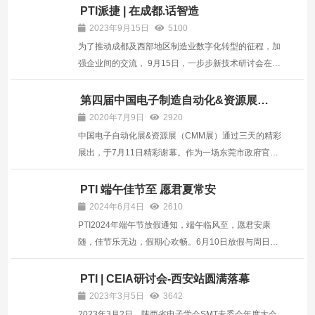
PTI派捷 | 在成都.话智造
2023年9月15日
5100
为了推动成都及西部地区制造业数字化转型的征程，加
强企业间的交流， 9月15日，一步步新技术研讨会在成
都新希望高新皇冠假日酒店，以《智能工厂数字化转型
与可靠性提升方案》为主题举办双场研讨会，来自成都
第四届中国电子制造自动化&资源展
(CMM)精彩谢幕
及西部地区的技术人士齐聚一堂，探讨电子信息产业在
2020年7月9日
2920
后疫情...
中国电子自动化展&资源展（CMM展）通过三天的精彩
展出，于7月11日精彩谢幕。作为一场东莞市政府官网
公开打call的行业盛世，CMM展不仅仅是为参展企业提
供产品和品牌展示的专业平台，更是电子制造业技术、
PTI 端午佳节至 愿君夏常安
趋势、问题交流和学习的平台。PTI推出的2000系
2024年6月4日
2610
ICT&FCT...
PTI2024年端午节放假通知，端午临风至，愿君安康
随，佳节乐无边，假期心欢畅。6月10日放假与周日连
休。
PTI | CEIA研讨会-西安站圆满落幕
2023年3月5日
3642
2023年3月2日，陕西省电子学会SMT专委会年度大会