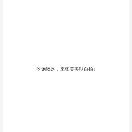
吃饱喝足，来张美美哒自拍↓