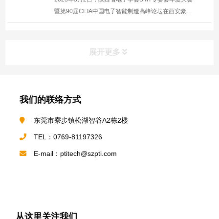
暨第90届CEIA中国电子智能制造高峰论坛在西安豪享
来温德姆至.尊酒店隆重举行。 早上8点，酒店会议厅门
前的走道上各参展企业陆续抵达，开始整理各自的展品
及宣传彩页，大家对这次西安的研讨会都充满期待，女
展开更多
士们大都化...
我们的联络方式
东莞市寮步镇松湖智谷A2栋2楼
TEL：0769-81197326
E-mail：ptitech@szpti.com
从这里关注我们